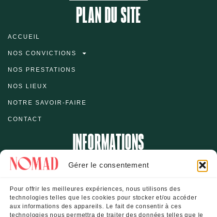
PLAN DU SITE
ACCUEIL
NOS CONVICTIONS
NOS PRESTATIONS
NOS LIEUX
NOTRE SAVOIR-FAIRE
CONTACT
INFORMATIONS
Gérer le consentement
1 rue Etienne Dolet – 93400 Saint-Ouen
Pour offrir les meilleures expériences, nous utilisons des
nomad@chateauform.com
technologies telles que les cookies pour stocker et/ou accéder
aux informations des appareils. Le fait de consentir à ces
06 74 33 99 22
technologies nous permettra de traiter des données telles que le